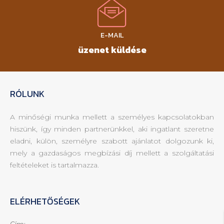
E-MAIL
üzenet küldése
RÓLUNK
A minőségi munka mellett a személyes kapcsolatokban
hiszünk, így minden partnerünkkel, aki ingatlant szeretne
eladni, külön, személyre szabott ajánlatot dolgozunk ki,
mely a gazdaságos megbízási díj mellett a szolgáltatási
feltételeket is tartalmazza.
ELÉRHETŐSÉGEK