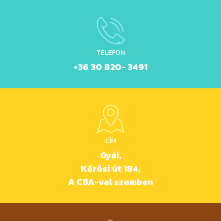
TELEFON
+36 30 820- 3491
CÍM
Gyál,
Kőrösi út 184.
A CBA-val szemben