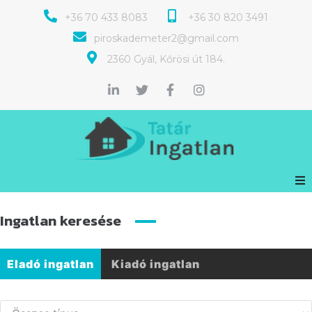
+36 70 433 8083
+36 30 820 3491
piroskademeter2@gmail.com
2360 Gyál, Kőrösi út 184.
Ingatlan keresése
Eladó ingatlan
Kiadó ingatlan