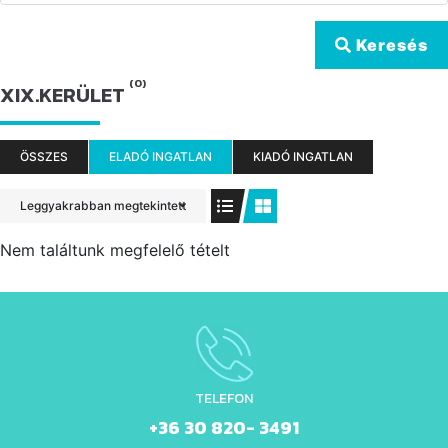
Keresés
(0)
XIX.KERÜLET
ÖSSZES
ELADÓ INGATLAN
KIADÓ INGATLAN
Leggyakrabban megtekintett
Nem találtunk megfelelő tételt
TELEFON
+36 30 820- 3491