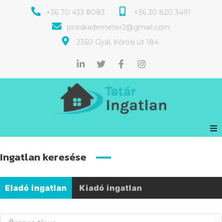
+36 70 433 8083
+36 30 820 3491
piroskademeter2@gmail.com
2360 Gyál, Kőrösi út 184.
Ingatlan keresése
Eladó ingatlan
Kiadó ingatlan