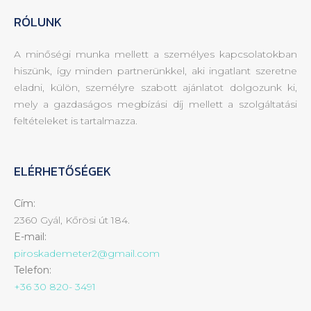
RÓLUNK
A minőségi munka mellett a személyes kapcsolatokban
hiszünk, így minden partnerünkkel, aki ingatlant szeretne
eladni, külön, személyre szabott ajánlatot dolgozunk ki,
mely a gazdaságos megbízási díj mellett a szolgáltatási
feltételeket is tartalmazza.
ELÉRHETŐSÉGEK
Cím:
2360 Gyál, Kőrösi út 184.
E-mail:
piroskademeter2@gmail.com
Telefon:
+36 30 820- 3491