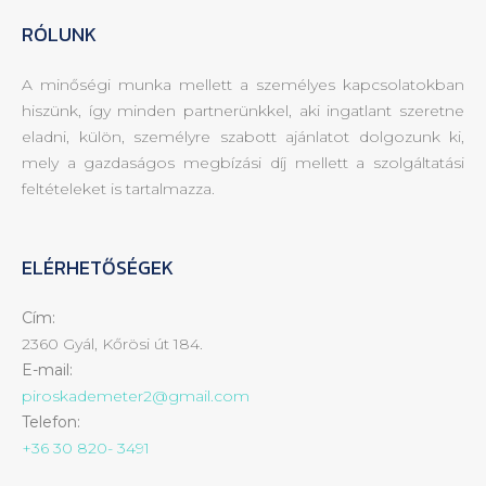
RÓLUNK
A minőségi munka mellett a személyes kapcsolatokban
hiszünk, így minden partnerünkkel, aki ingatlant szeretne
eladni, külön, személyre szabott ajánlatot dolgozunk ki,
mely a gazdaságos megbízási díj mellett a szolgáltatási
feltételeket is tartalmazza.
ELÉRHETŐSÉGEK
Cím:
2360 Gyál, Kőrösi út 184.
E-mail:
piroskademeter2@gmail.com
Telefon:
+36 30 820- 3491