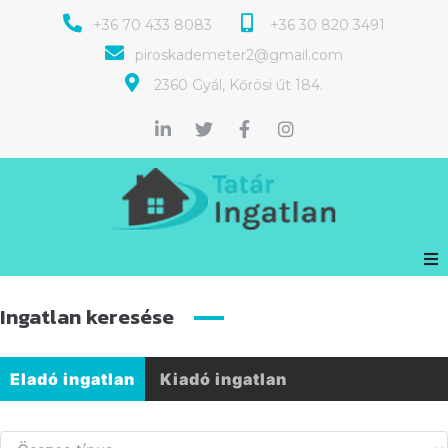
+36 70 433 8083
+36 30 820 3491
piroskademeter2@gmail.com
2360 Gyál, Kőrösi út 184.
Ingatlan keresése
Eladó ingatlan
Kiadó ingatlan