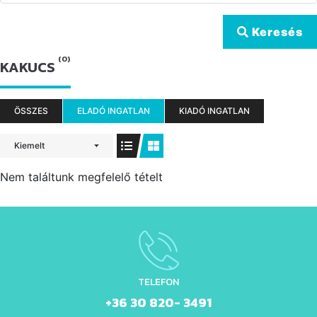
Keresés
(0)
KAKUCS
ÖSSZES
ELADÓ INGATLAN
KIADÓ INGATLAN
Kiemelt
Nem találtunk megfelelő tételt
TELEFON
+36 30 820- 3491