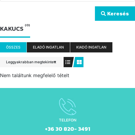
Keresés
(0)
KAKUCS
ÖSSZES
ELADÓ INGATLAN
KIADÓ INGATLAN
Leggyakrabban megtekintett
Nem találtunk megfelelő tételt
TELEFON
+36 30 820- 3491