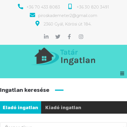
+36 70 433 8083
+36 30 820 3491
piroskademeter2@gmail.com
2360 Gyál, Kőrösi út 184.
Ingatlan keresése
Eladó ingatlan
Kiadó ingatlan