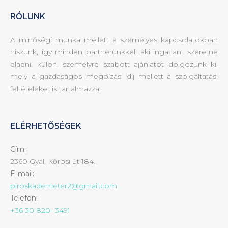
RÓLUNK
A minőségi munka mellett a személyes kapcsolatokban
hiszünk, így minden partnerünkkel, aki ingatlant szeretne
eladni, külön, személyre szabott ajánlatot dolgozunk ki,
mely a gazdaságos megbízási díj mellett a szolgáltatási
feltételeket is tartalmazza.
ELÉRHETŐSÉGEK
Cím:
2360 Gyál, Kőrösi út 184.
E-mail:
piroskademeter2@gmail.com
Telefon:
+36 30 820- 3491