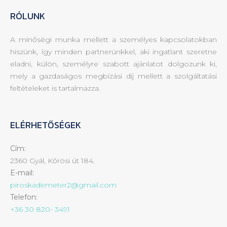
RÓLUNK
A minőségi munka mellett a személyes kapcsolatokban
hiszünk, így minden partnerünkkel, aki ingatlant szeretne
eladni, külön, személyre szabott ajánlatot dolgozunk ki,
mely a gazdaságos megbízási díj mellett a szolgáltatási
feltételeket is tartalmazza.
ELÉRHETŐSÉGEK
Cím:
2360 Gyál, Kőrösi út 184.
E-mail:
piroskademeter2@gmail.com
Telefon:
+36 30 820- 3491