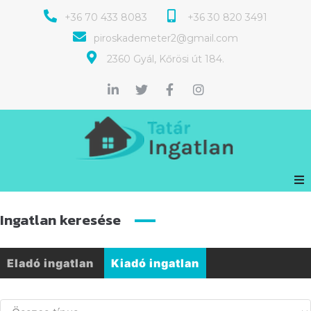
+36 70 433 8083
+36 30 820 3491
piroskademeter2@gmail.com
2360 Gyál, Kőrösi út 184.
Ingatlan keresése
Eladó ingatlan
Kiadó ingatlan