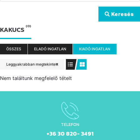
Keresés
(0)
KAKUCS
ÖSSZES
ELADÓ INGATLAN
KIADÓ INGATLAN
Leggyakrabban megtekintett
Nem találtunk megfelelő tételt
TELEFON
+36 30 820- 3491