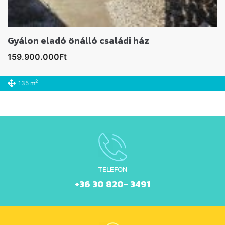
Gyálon eladó önálló családi ház
159.900.000Ft
2
135 m
TELEFON
+36 30 820- 3491