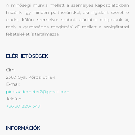
A minőségi munka mellett a személyes kapcsolatokban
hiszünk, így minden partnerünkkel, aki ingatlant szeretne
eladni, külön, személyre szabott ajánlatot dolgozunk ki,
mely a gazdaságos megbízási díj mellett a szolgáltatási
feltételeket is tartalmazza.
ELÉRHETŐSÉGEK
Cím:
2360 Gyál, Kőrösi út 184.
E-mail:
piroskademeter2@gmail.com
Telefon:
+36 30 820- 3491
INFORMÁCIÓK