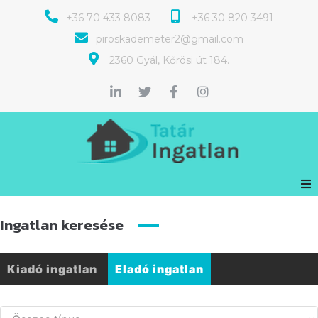
+36 70 433 8083
+36 30 820 3491
piroskademeter2@gmail.com
2360 Gyál, Kőrösi út 184.
Ingatlan keresése
Kiadó ingatlan
Eladó ingatlan