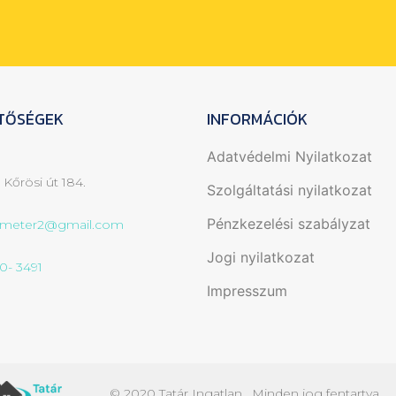
TŐSÉGEK
INFORMÁCIÓK
Adatvédelmi Nyilatkozat
 Kőrösi út 184.
Szolgáltatási nyilatkozat
Pénzkezelési szabályzat
emeter2@gmail.com
Jogi nyilatkozat
0- 3491
Impresszum
© 2020 Tatár Ingatlan. Minden jog fentartva