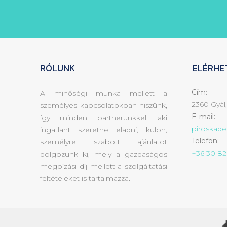
RÓLUNK
ELÉRHE
Cím:
A minőségi munka mellett a
2360 Gyál,
személyes kapcsolatokban hiszünk,
E-mail:
így minden partnerünkkel, aki
piroskad
ingatlant szeretne eladni, külön,
Telefon:
személyre szabott ajánlatot
+36 30 82
dolgozunk ki, mely a gazdaságos
megbízási díj mellett a szolgáltatási
feltételeket is tartalmazza.