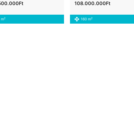
500.000Ft
108.000.000Ft
2
2
 m
160 m