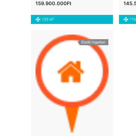
159.900.000Ft
145.
2
135 m
110
Eladó ingatlan