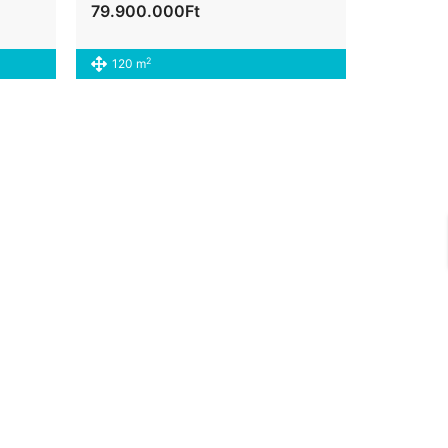
79.900.000Ft
2
120 m