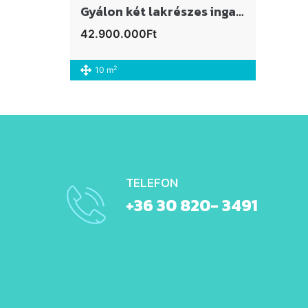
Gyálon két lakrészes ingatlan eladó
42.900.000Ft
2
10 m
TELEFON
+36 30 820- 3491