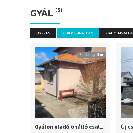
GYÁL
(5)
ÖSSZES
ELADÓ INGATLAN
KIADÓ INGATLA
Eladó ingatlan
Gyálon eladó önálló családi ház