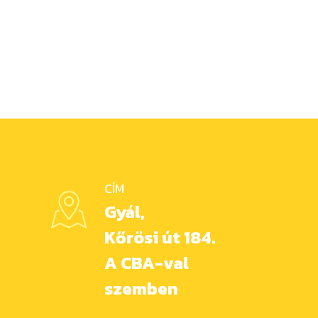
CÍM
Gyál,
Kőrösi út 184.
A CBA-val
szemben