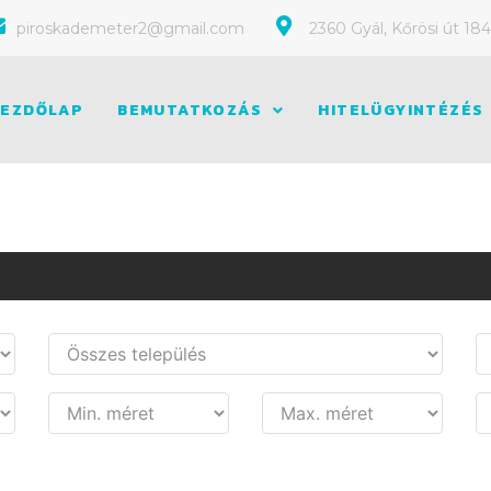
piroskademeter2@gmail.com
2360 Gyál, Kőrösi út 184
EZDŐLAP
BEMUTATKOZÁS
HITELÜGYINTÉZÉS