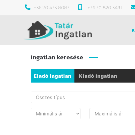
+36 70 433 8083
+36 30 820 3491
K
Ingatlan keresése
Eladó ingatlan
Kiadó ingatlan