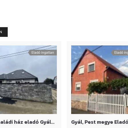
N
Eladó ingatlan
Eladó in
Új családi ház eladó Gyálon