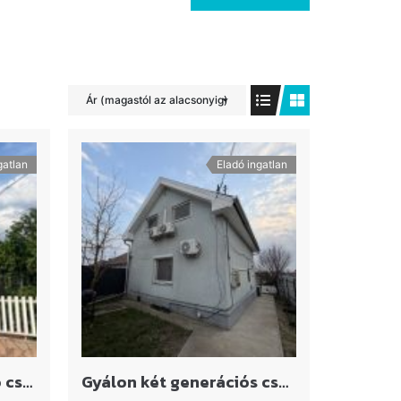
Ár (magastól az alacsonyig)
gatlan
Eladó ingatlan
Gyál, Pest megye Eladó családi ház
Gyálon két generációs családi ház eladó