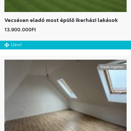
Vecsésen eladó most épülő ikerházi lakások
13.900.000Ft
2
139 m
Eladó ingatlan