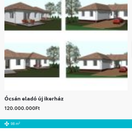
Ócsán eladó új ikerház
120.000.000Ft
2
98 m