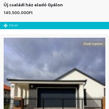
Új családi ház eladó Gyálon
145.500.000Ft
2
110 m
Eladó ingatlan