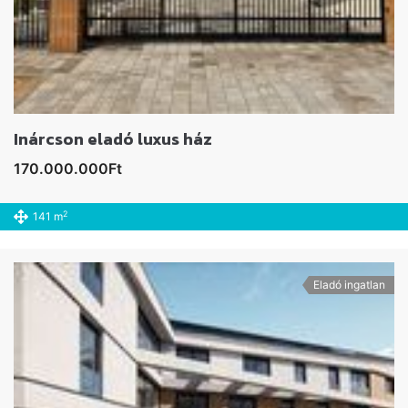
Inárcson eladó luxus ház
170.000.000Ft
2
141 m
Eladó ingatlan