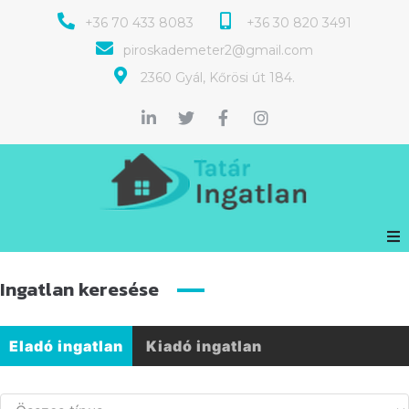
+36 70 433 8083
+36 30 820 3491
piroskademeter2@gmail.com
2360 Gyál, Kőrösi út 184.
Ingatlan keresése
Eladó ingatlan
Kiadó ingatlan