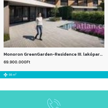
Monoron GreenGarden-Residence III. lakóparkban lakás eladó
69.900.000Ft
2
98 m