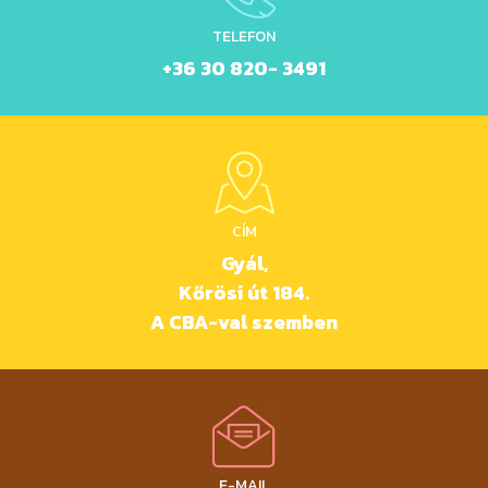
TELEFON
+36 30 820- 3491
CÍM
Gyál,
Kőrösi út 184.
A CBA-val szemben
E-MAIL