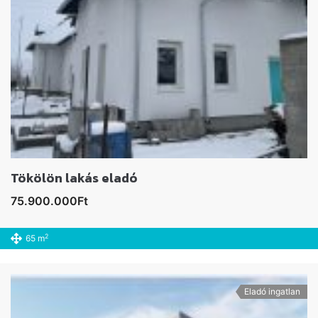
Tökölön lakás eladó
75.900.000Ft
2
65 m
Eladó ingatlan