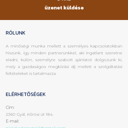
üzenet küldése
RÓLUNK
A minőségi munka mellett a személyes kapcsolatokban
hiszünk, így minden partnerünkkel, aki ingatlant szeretne
eladni, külön, személyre szabott ajánlatot dolgozunk ki,
mely a gazdaságos megbízási díj mellett a szolgáltatási
feltételeket is tartalmazza.
ELÉRHETŐSÉGEK
Cím:
2360 Gyál, Kőrösi út 184.
E-mail:
piroskademeter2@gmail.com