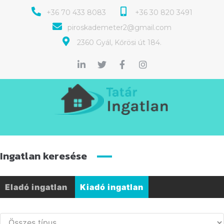
+36 70 433 8083
+36 30 820 3491
piroskademeter2@gmail.com
2360 Gyál, Kőrösi út 184.
Ingatlan keresése
Eladó ingatlan
Kiadó ingatlan