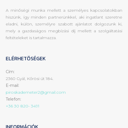
A minőségi munka mellett a személyes kapcsolatokban
hiszünk, így minden partnerünkkel, aki ingatlant szeretne
eladni, külön, személyre szabott ajánlatot dolgozunk ki,
mely a gazdaságos megbízási díj mellett a szolgáltatási
feltételeket is tartalmazza.
ELÉRHETŐSÉGEK
Cím:
2360 Gyál, Kőrösi út 184.
E-mail:
piroskademeter2@gmail.com
Telefon:
+36 30 820- 3491
INFORMÁCIÓK