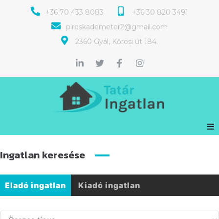
+36 70 433 8083
+36 30 820 3491
piroskademeter2@gmail.com
2360 Gyál, Kőrösi út 184.
Ingatlan keresése
Eladó ingatlan
Kiadó ingatlan