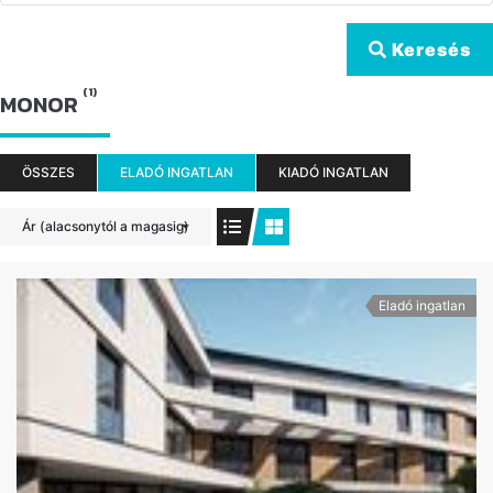
Keresés
(1)
MONOR
ÖSSZES
ELADÓ INGATLAN
KIADÓ INGATLAN
Ár (alacsonytól a magasig)
Eladó ingatlan