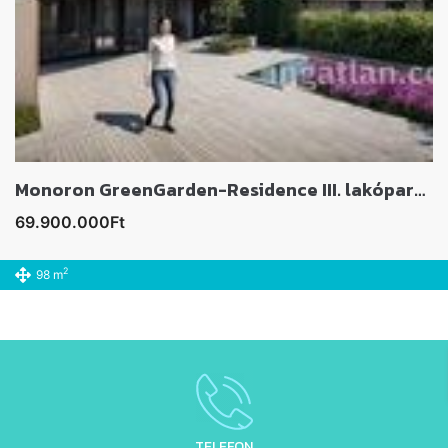
Monoron GreenGarden-Residence III. lakóparkban lakás eladó
69.900.000Ft
2
98 m
TELEFON