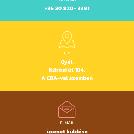
+36 30 820- 3491
CÍM
Gyál,
Kőrösi út 184.
A CBA-val szemben
E-MAIL
üzenet küldése