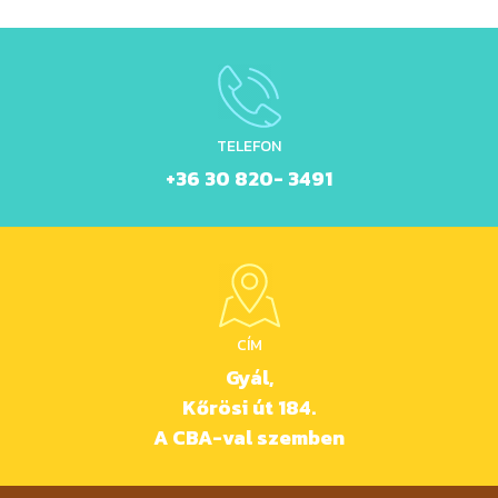
TELEFON
+36 30 820- 3491
CÍM
Gyál,
Kőrösi út 184.
A CBA-val szemben