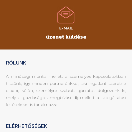
E-MAIL
üzenet küldése
RÓLUNK
A minőségi munka mellett a személyes kapcsolatokban
hiszünk, így minden partnerünkkel, aki ingatlant szeretne
eladni, külön, személyre szabott ajánlatot dolgozunk ki,
mely a gazdaságos megbízási díj mellett a szolgáltatási
feltételeket is tartalmazza.
ELÉRHETŐSÉGEK