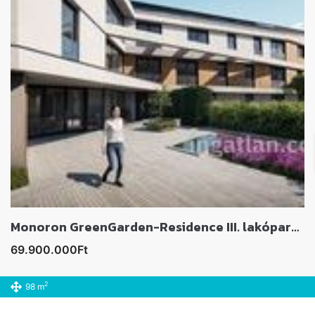
Monoron GreenGarden-Residence III. lakóparkban lakás eladó
69.900.000Ft
2
98 m