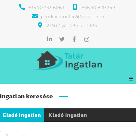
+36 70 433 8083
+36 30 820 3491
piroskademeter2@gmail.com
2360 Gyál, Kőrösi út 184.
Ingatlan keresése
Eladó ingatlan
Kiadó ingatlan