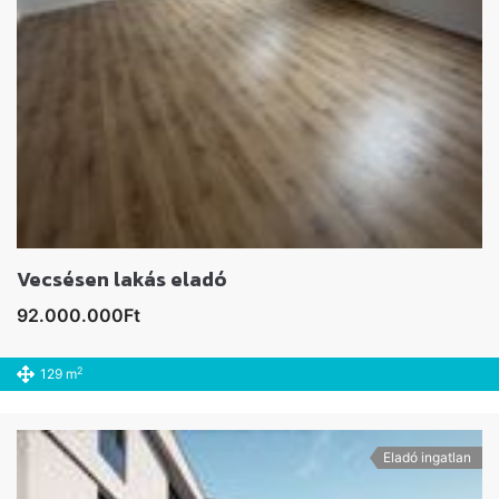
Vecsésen lakás eladó
92.000.000Ft
2
129 m
Eladó ingatlan