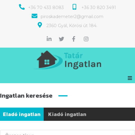
+36 70 433 8083
+36 30 820 3491
piroskademeter2@gmail.com
2360 Gyál, Kőrösi út 184.
Ingatlan keresése
Eladó ingatlan
Kiadó ingatlan