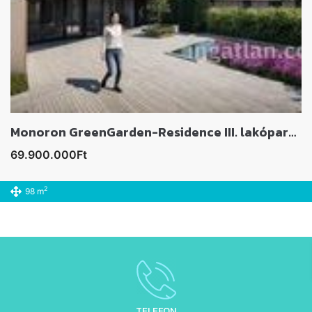
Monoron GreenGarden-Residence III. lakóparkban lakás eladó
69.900.000Ft
2
98 m
TELEFON