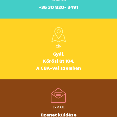
+36 30 820- 3491
CÍM
Gyál,
Kőrösi út 184.
A CBA-val szemben
E-MAIL
üzenet küldése