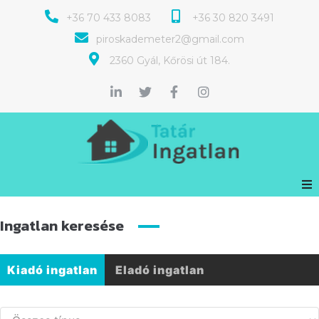
+36 70 433 8083
+36 30 820 3491
piroskademeter2@gmail.com
2360 Gyál, Kőrösi út 184.
Ingatlan keresése
Kiadó ingatlan
Eladó ingatlan