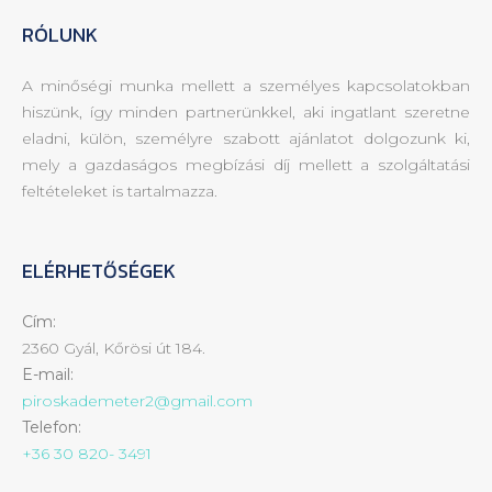
RÓLUNK
A minőségi munka mellett a személyes kapcsolatokban
hiszünk, így minden partnerünkkel, aki ingatlant szeretne
eladni, külön, személyre szabott ajánlatot dolgozunk ki,
mely a gazdaságos megbízási díj mellett a szolgáltatási
feltételeket is tartalmazza.
ELÉRHETŐSÉGEK
Cím:
2360 Gyál, Kőrösi út 184.
E-mail:
piroskademeter2@gmail.com
Telefon:
+36 30 820- 3491