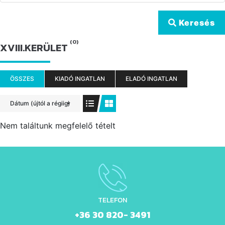
Keresés
(0)
XVIII.KERÜLET
ÖSSZES
KIADÓ INGATLAN
ELADÓ INGATLAN
Dátum (újtól a régiig)
Nem találtunk megfelelő tételt
TELEFON
+36 30 820- 3491