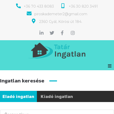
+36 70 433 8083
+36 30 820 3491
piroskademeter2@gmail.com
2360 Gyál, Kőrösi út 184.
Ingatlan keresése
Eladó ingatlan
Kiadó ingatlan