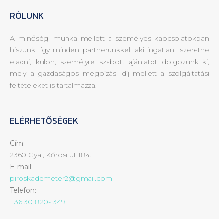
RÓLUNK
A minőségi munka mellett a személyes kapcsolatokban
hiszünk, így minden partnerünkkel, aki ingatlant szeretne
eladni, külön, személyre szabott ajánlatot dolgozunk ki,
mely a gazdaságos megbízási díj mellett a szolgáltatási
feltételeket is tartalmazza.
ELÉRHETŐSÉGEK
Cím:
2360 Gyál, Kőrösi út 184.
E-mail:
piroskademeter2@gmail.com
Telefon:
+36 30 820- 3491