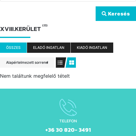
Keresés
(0)
XVIII.KERÜLET
ÖSSZES
ELADÓ INGATLAN
KIADÓ INGATLAN
Alapértelmezett sorrend
Nem találtunk megfelelő tételt
TELEFON
+36 30 820- 3491